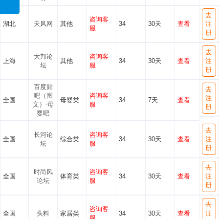
去
咨询客
湖北
天风网
其他
34
30天
查看
注
服
册
去
大邦论
咨询客
上海
其他
34
30天
查看
注
坛
服
册
百度贴
去
吧（图
咨询客
注
全国
母婴类
34
7天
查看
文）-母
服
册
婴吧
去
长河论
咨询客
全国
综合类
34
30天
查看
注
坛
服
册
去
时尚风
咨询客
全国
体育类
34
30天
查看
注
论坛
服
册
去
咨询客
全国
头料
家居类
34
30天
查看
注
服