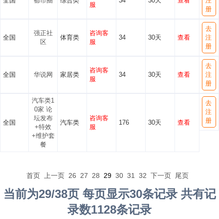
全国
都市圈
综合类
34
30天
查看
注
服
册
去
强正社
咨询客
全国
体育类
34
30天
查看
注
区
服
册
去
咨询客
全国
华说网
家居类
34
30天
查看
注
服
册
汽车类1
去
0家 论
注
坛发布
咨询客
册
全国
汽车类
176
30天
查看
+特效
服
+维护套
餐
首页
上一页
26
27
28
29
30
31
32
下一页
尾页
当前为29/38页 每页显示30条记录 共有记
录数1128条记录