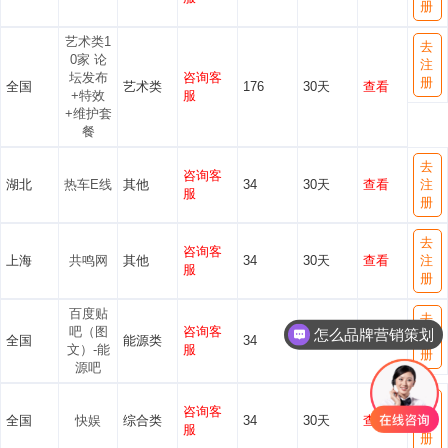
册
艺术类1
去
0家 论
注
坛发布
咨询客
册
全国
艺术类
176
30天
查看
+特效
服
+维护套
餐
去
咨询客
湖北
热车E线
其他
34
30天
查看
注
服
册
去
咨询客
上海
共鸣网
其他
34
30天
查看
注
服
册
百度贴
去
吧（图
咨询客
怎么品牌营销策划
注
全国
能源类
34
7天
查看
文）-能
服
册
源吧
去
咨询客
全国
快娱
综合类
34
30天
查看
注
服
册