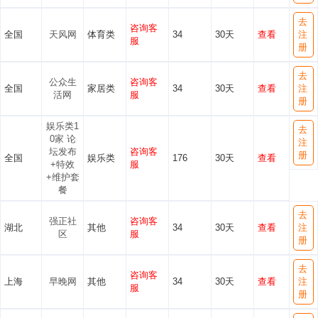
去
咨询客
全国
天风网
体育类
34
30天
查看
注
服
册
去
公众生
咨询客
全国
家居类
34
30天
查看
注
活网
服
册
娱乐类1
去
0家 论
注
坛发布
咨询客
册
全国
娱乐类
176
30天
查看
+特效
服
+维护套
餐
去
强正社
咨询客
湖北
其他
34
30天
查看
注
区
服
册
去
咨询客
上海
早晚网
其他
34
30天
查看
注
服
册