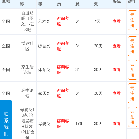
区域
备注
操作
称
域
员
员
效
百度贴
去
吧（图
咨询客
注
全国
艺术类
34
7天
查看
文）-艺
服
册
术吧
去
博达社
咨询客
全国
综合类
34
30天
查看
注
区
服
册
去
京生活
咨询客
全国
体育类
34
30天
查看
注
论坛
服
册
去
环中论
咨询客
全国
家居类
34
30天
查看
注
坛
服
册
母婴类1
去
联
0家 论
注
系
坛发布
咨询客
册
全国
母婴类
176
30天
查看
+特效
服
我
+维护套
们
餐