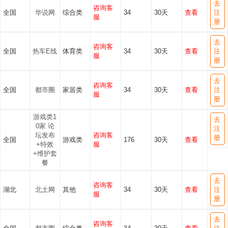
去
咨询客
全国
华说网
综合类
34
30天
查看
注
服
册
去
咨询客
全国
热车E线
体育类
34
30天
查看
注
服
册
去
咨询客
全国
都市圈
家居类
34
30天
查看
注
服
册
游戏类1
去
0家 论
注
坛发布
咨询客
册
全国
游戏类
176
30天
查看
+特效
服
+维护套
餐
去
咨询客
湖北
北土网
其他
34
30天
查看
注
服
册
去
咨询客