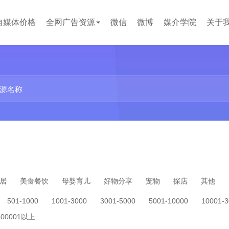
自媒体价格
全网广告资源
微信
微博
媒介学院
关于
贴吧
论坛
文案代写
小红书
企业问答
百度百科
短视频
居
美食餐饮
母婴育儿
好物分享
宠物
探店
其他
501-1000
1001-3000
3001-5000
5001-10000
10001-
500001以上